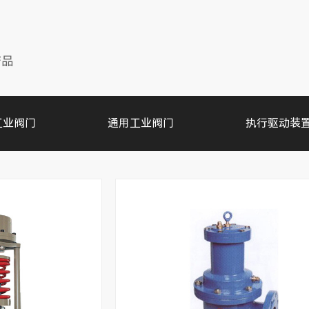
产品
工业阀门
通用工业阀门
执行驱动装