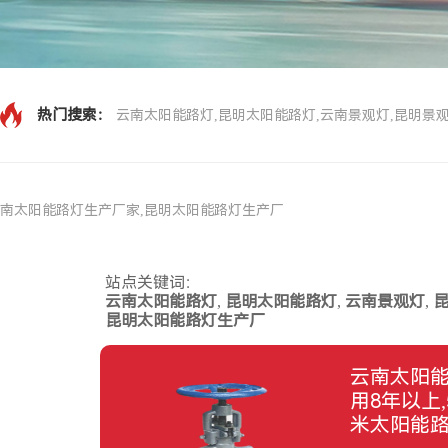
热门搜索：
云南太阳能路灯,昆明太阳能路灯,云南景观灯,昆明景观
南太阳能路灯生产厂家,昆明太阳能路灯生产厂
站点关键词：
云南太阳能路灯
,
昆明太阳能路灯
,
云南景观灯
,
昆明太阳能路灯生产厂
云南太阳能
用8年以上
米太阳能路