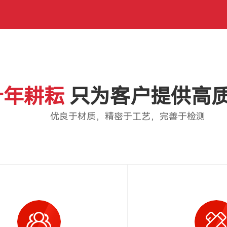
十年耕耘
只为客户提供高
优良于材质，精密于工艺，完善于检测