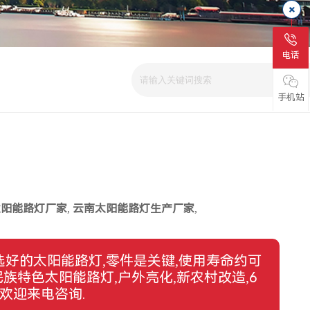
电话
手机站
太阳能路灯厂家
,
云南太阳能路灯生产厂家
,
选好的太阳能路灯,零件是关键,使用寿命约可
民族特色太阳能路灯,户外亮化,新农村改造,6
欢迎来电咨询.