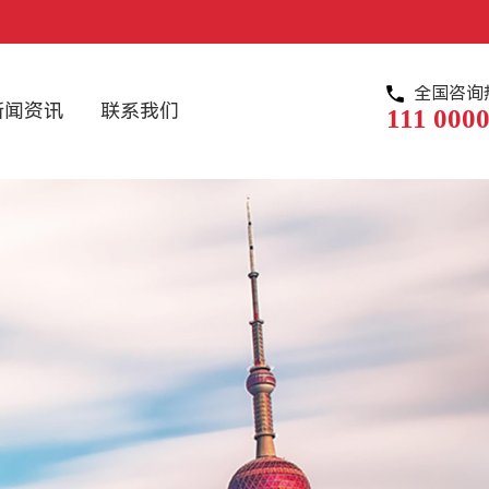
全国咨询
新闻资讯
联系我们
111 0000