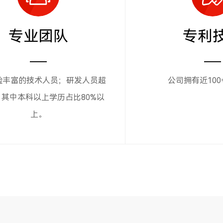
专业团队
专利
验丰富的技术人员；研发人员超
公司拥有近100
，其中本科以上学历占比80%以
上。