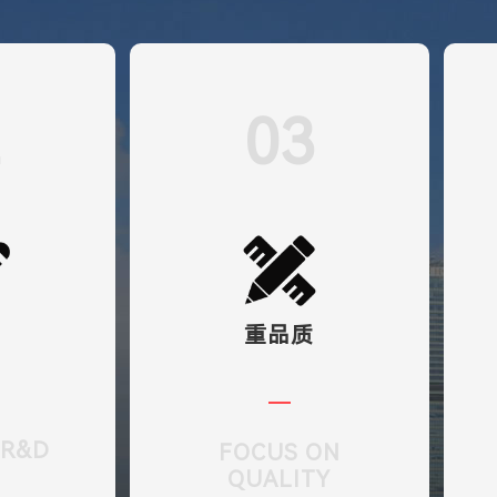
2
03
发
重品质
 R&D
FOCUS ON
QUALITY